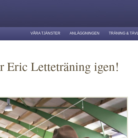
VÅRA TJÄNSTER
ANLÄGGNINGEN
TRÄNING & TÄV
ör Eric Letteträning igen!