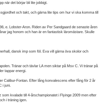
 när det börjar bli lite jobbigt.
ssgjordhet och takt, och gärna lite tips om hur vi ska komma till
998, e. Lobster-Aron. Riden av Per Sandgaard de senaste åren
lånar jag honom och han är en fantastisk läromästare. Skulle
rhall, dansk imp som föl. Eva vill gärna öva skolor och
apolen. Tränar och tävlar LA men siktar på Msv C. Vi tränar på
ler tappar energi.
fter Calibur-Fontan. Efter lång konvalescens efter fång för 2 år
i juni.
nz som kvalade till 4-årschampionatet i Flyinge 2009 men efter
h i träning igen.