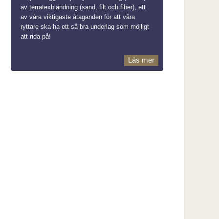
av terratexblandning (sand, filt och fiber), ett
av våra viktigaste åtaganden för att våra
ryttare ska ha ett så bra underlag som möjligt
att rida på!
Läs mer