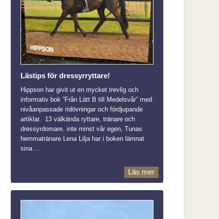
Lästips för dressyrryttare!
Hippson har givit ut en mycket trevlig och
informativ bok ”Från Lätt B till Medelsvår” med
nivåanpassade ridövningar och fördjupande
artiklar. 13 välkända ryttare, tränare och
dressyrdomare, inte minst vår egen, Tunas
hemmatränare Lena Lilja har i boken lämnat
sina …
Läs mer