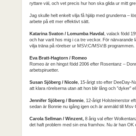
ryttare väl, och vet precis hur hon ska glida ur mitt grepp
Jag skulle helt enkelt vilja få hjälp med grunderna – lö
arbete på ett mer effektivt sätt.
Katarina Svaton / Lomumba Havdal
, valack född 1
och har varit hos mig i ca tre veckor. För närvarande 
vilja träna på rörelser ur MSV:C/MSV:B programmen.
Eva Bratt-Hagtorn / Romeo
Romeo är en hingst född 2006 efter Rosentanz – Donne
arbetspiruetter.
Susan Sjöberg / Nicole
, 15-årigt sto efter DeeDay-N
att klara rörelserna utan att hon blir lång och ”dyker” el
Jennifer Sjöberg / Bonnie
, 12-årigt Holsteinerstor e
sedan är Bonnie nu igång igen och är anmäld till Msv C 
Carola Sellman / Winzent,
8 årig val efter Wolkenta
det haft problem med sin ena framhov. Nu är han OK oc