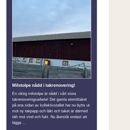
Milstolpe nådd i takrenovering!
En viktig milstolpe är nådd i vårt stora
takrenoveringsarbete! Det gamla eternittaket
på ena sidan av kollektivstallet har nu bytts ut
mot ny takpapp och läkt och taket är därmed
tätt mot vind och fukt. Nu återstår endast att
lägga …