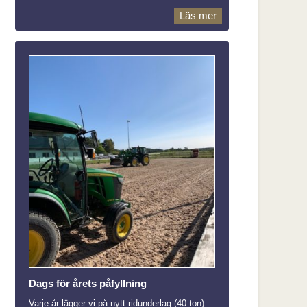
Läs mer
Dags för årets påfyllning
Varje år lägger vi på nytt ridunderlag (40 ton)