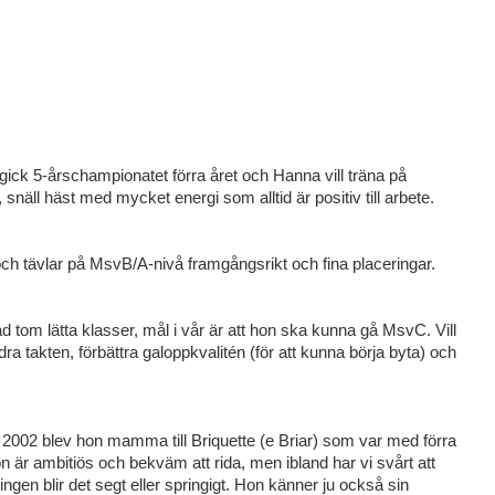
h gick 5-årschampionatet förra året och Hanna vill träna på
 snäll häst med mycket energi som alltid är positiv till arbete.
 och tävlar på MsvB/A-nivå framgångsrikt och fina placeringar.
ldad tom lätta klasser, mål i vår är att hon ska kunna gå MsvC. Vill
dra takten, förbättra galoppkvalitén (för att kunna börja byta) och
 2002 blev hon mamma till Briquette (e Briar) som var med förra
 är ambitiös och bekväm att rida, men ibland har vi svårt att
ingen blir det segt eller springigt. Hon känner ju också sin