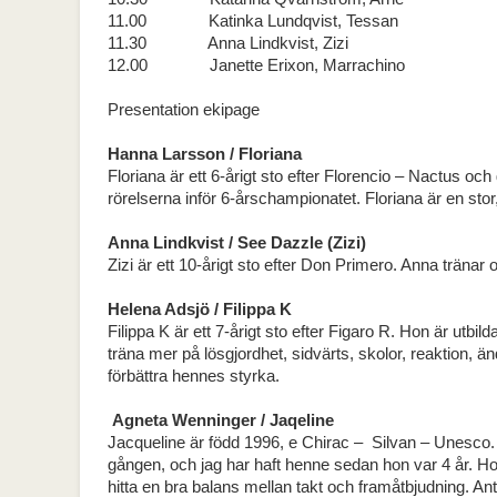
11.00 Katinka Lundqvist, Tessan
11.30 Anna Lindkvist, Zizi
12.00 Janette Erixon, Marrachino
Presentation ekipage
Hanna Larsson / Floriana
Floriana är ett 6-årigt sto efter Florencio – Nactus oc
rörelserna inför 6-årschampionatet. Floriana är en stor,
Anna Lindkvist / See Dazzle (Zizi)
Zizi är ett 10-årigt sto efter Don Primero. Anna tränar
Helena Adsjö / Filippa K
Filippa K är ett 7-årigt sto efter Figaro R. Hon är utbi
träna mer på lösgjordhet, sidvärts, skolor, reaktion, än
förbättra hennes styrka.
Agneta Wenninger / Jaqeline
Jacqueline är född 1996, e Chirac – Silvan – Unesco.
gången, och jag har haft henne sedan hon var 4 år. Hon
hitta en bra balans mellan takt och framåtbjudning. Ant