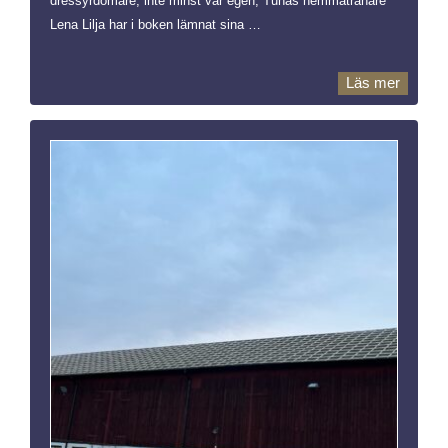
dressyrdomare, inte minst vår egen, Tunas hemmatränare
Lena Lilja har i boken lämnat sina …
Läs mer