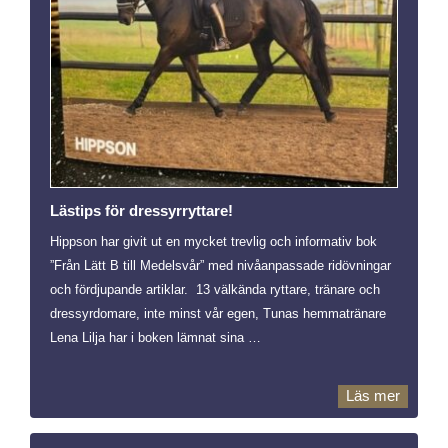
Lästips för dressyrryttare!
Hippson har givit ut en mycket trevlig och informativ bok
”Från Lätt B till Medelsvår” med nivåanpassade ridövningar
och fördjupande artiklar. 13 välkända ryttare, tränare och
dressyrdomare, inte minst vår egen, Tunas hemmatränare
Lena Lilja har i boken lämnat sina …
Läs mer