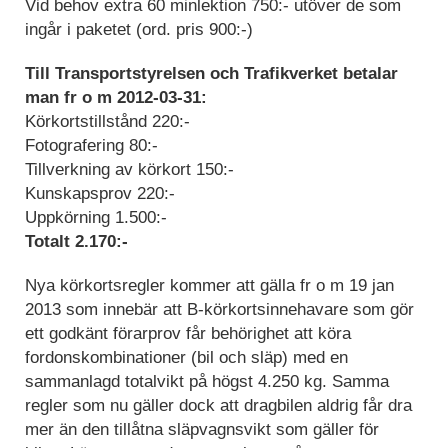
Vid behov extra 60 minlektion 750:- utöver de som
ingår i paketet (ord. pris 900:-)
Till Transportstyrelsen och Trafikverket betalar
man fr o m 2012-03-31:
Körkortstillstånd 220:-
Fotografering 80:-
Tillverkning av körkort 150:-
Kunskapsprov 220:-
Uppkörning 1.500:-
Totalt 2.170:-
Nya körkortsregler kommer att gälla fr o m 19 jan
2013 som innebär att B-körkortsinnehavare som gör
ett godkänt förarprov får behörighet att köra
fordonskombinationer (bil och släp) med en
sammanlagd totalvikt på högst 4.250 kg. Samma
regler som nu gäller dock att dragbilen aldrig får dra
mer än den tillåtna släpvagnsvikt som gäller för