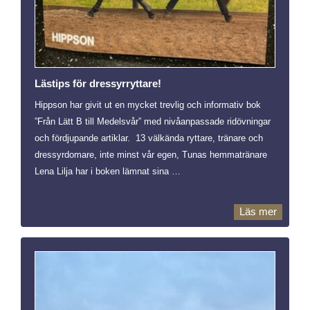
Lästips för dressyrryttare!
Hippson har givit ut en mycket trevlig och informativ bok
”Från Lätt B till Medelsvår” med nivåanpassade ridövningar
och fördjupande artiklar. 13 välkända ryttare, tränare och
dressyrdomare, inte minst vår egen, Tunas hemmatränare
Lena Lilja har i boken lämnat sina …
Läs mer