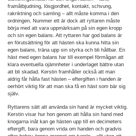
framåtbjudning, lösgjordhet, kontakt, schvung,
rakriktning och samling – allt måste komma i den
ordningen. Nummer ett är dock att ryttaren måste
börja med att vara uppmärksam på sin egen kropp
och sin egen balans. Att ryttaren har god balans är
en förutsättning för att hästen ska kunna hitta sin
egen balans, träna upp sin styrka och bli hållbar. En
häst med egen balans har till exempel förmågan att
klara eventuella ojämnheter i underlaget bättre utan
att bli skadad. Kerstin framhåller också att man
aldrig får hålla fast hästen – eftergiften i handen är
oerhört viktig för att man ska få en häst som bär sig
själv.
Ryttarens sätt att använda sin hand är mycket viktig.
Kerstin visar hur hon genom att hålla sin hand med
knogarna inåt kan ge hästen upp till en decimeters
eftergift, bara genom vrida om handen och gradvis
efter behov öppna greppet om tygeln – allt utan att