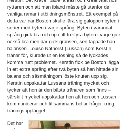
Kerstin. Det kräver både fantasi och kreativitet hos
ryttaren och att man ibland måste gå utanför de
vanliga ramar i utbildningsmönstret. Ett exempel på
detta var när Boston skulle lära sig galoppombyten i
serier med byten i varje språng. Byten i varannat
språng gick bra och upp till tre-fyra byten i varje gick
också bra men där gick gränsen, sen tappade han
balansen. Louise Nathorst (Lussan) som Kerstin
tränar för, klurade ut en lösning så de lyckades
komma runt problemet. Kerstin fick be Boston lägga
in ett extra språng efter två byten så han hittade sin
balans och såsmåningom löste knuten upp sig.
Kerstin uppskattar Lussans träning mycket och
tycker att hon är den bästa tränaren som finns –
särskilt mycket uppskattar hon att hon och Lussan
kommunicerar och tillsammans bollar frågor kring
träningsupplägget.
Det har