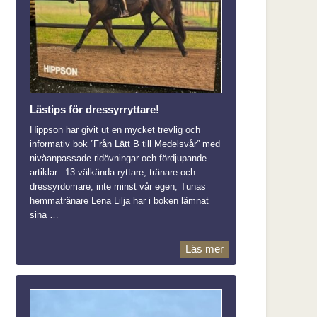
Lästips för dressyrryttare!
Hippson har givit ut en mycket trevlig och
informativ bok ”Från Lätt B till Medelsvår” med
nivåanpassade ridövningar och fördjupande
artiklar. 13 välkända ryttare, tränare och
dressyrdomare, inte minst vår egen, Tunas
hemmatränare Lena Lilja har i boken lämnat
sina …
Läs mer