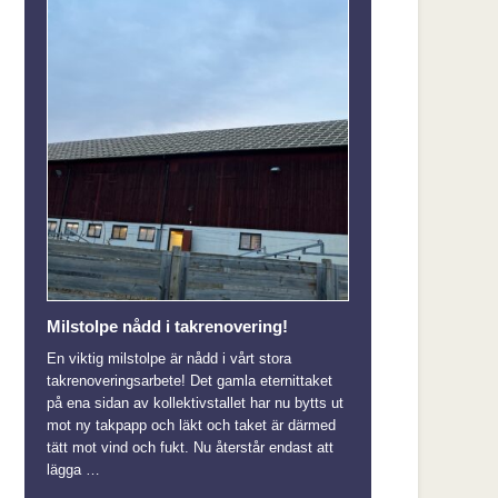
Milstolpe nådd i takrenovering!
En viktig milstolpe är nådd i vårt stora
takrenoveringsarbete! Det gamla eternittaket
på ena sidan av kollektivstallet har nu bytts ut
mot ny takpapp och läkt och taket är därmed
tätt mot vind och fukt. Nu återstår endast att
lägga …