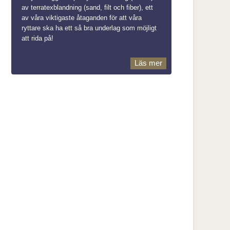
av terratexblandning (sand, filt och fiber), ett
av våra viktigaste åtaganden för att våra
ryttare ska ha ett så bra underlag som möjligt
att rida på!
Läs mer