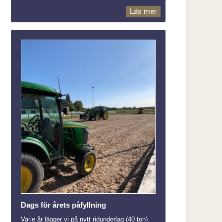
Läs mer
Dags för årets påfyllning
Varje år lägger vi på nytt ridunderlag (40 ton)