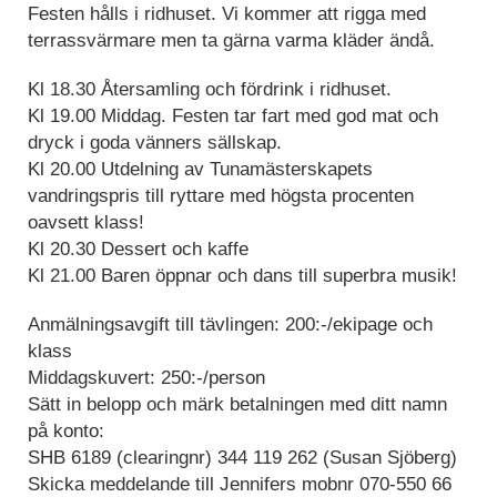
Festen hålls i ridhuset. Vi kommer att rigga med
terrassvärmare men ta gärna varma kläder ändå.
Kl 18.30 Återsamling och fördrink i ridhuset.
Kl 19.00 Middag. Festen tar fart med god mat och
dryck i goda vänners sällskap.
Kl 20.00 Utdelning av Tunamästerskapets
vandringspris till ryttare med högsta procenten
oavsett klass!
Kl 20.30 Dessert och kaffe
Kl 21.00 Baren öppnar och dans till superbra musik!
Anmälningsavgift till tävlingen: 200:-/ekipage och
klass
Middagskuvert: 250:-/person
Sätt in belopp och märk betalningen med ditt namn
på konto:
SHB 6189 (clearingnr) 344 119 262 (Susan Sjöberg)
Skicka meddelande till Jennifers mobnr 070-550 66