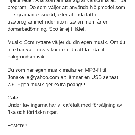
Hjälpmedel: Alla som anmält sig är välkomna att rida
program. De som väljer att använda hjälpmedel som
t ex graman el snodd, eller att rida lätt i
travprogrammet rider utom tävlan men får en
domarbedömning. Spö är ej tillåtet.
Musik: Som ryttare väljer du din egen musik. Om du
inte har valt musik kommer du att få rida till
bakgrundsmusik.
Du som har egen musik mailar en MP3-fil till
Jonake_e@yahoo.com alt lämnar en USB senast
7/9. Egen musik ger extra poäng!!!
Café
Under tävlingarna har vi cafétält med försäljning av
fika och förfriskningar.
Festen!!!