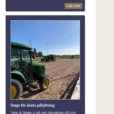
Läs mer
Dags för årets påfyllning
Varje år lägger vi på nytt ridunderlag (40 ton)