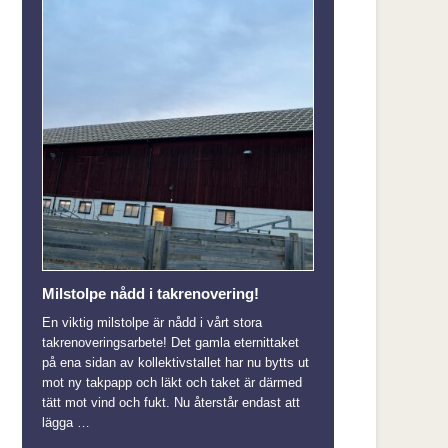
Milstolpe nådd i takrenovering!
En viktig milstolpe är nådd i vårt stora
takrenoveringsarbete! Det gamla eternittaket
på ena sidan av kollektivstallet har nu bytts ut
mot ny takpapp och läkt och taket är därmed
tätt mot vind och fukt. Nu återstår endast att
lägga …