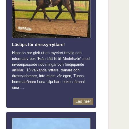
Lästips för dressyrryttare!
Hippson har givit ut en mycket trevlig och
informativ bok ”Från Lätt B till Medelsvår” med
nivåanpassade ridövningar och fördjupande
artiklar. 13 välkända ryttare, tränare och
dressyrdomare, inte minst vår egen, Tunas
hemmatränare Lena Lilja har i boken lämnat
sina …
Läs mer