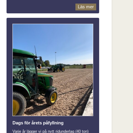
Läs mer
Dags för årets påfyllning
Varje år lägger vi på nytt ridunderlag (40 ton)