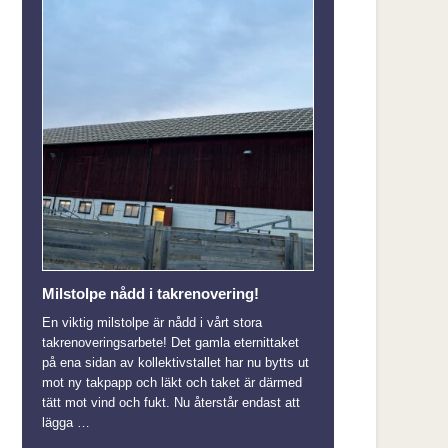
Milstolpe nådd i takrenovering!
En viktig milstolpe är nådd i vårt stora
takrenoveringsarbete! Det gamla eternittaket
på ena sidan av kollektivstallet har nu bytts ut
mot ny takpapp och läkt och taket är därmed
tätt mot vind och fukt. Nu återstår endast att
lägga …