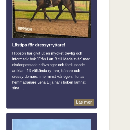
Lästips för dressyrryttare!
Hippson har givit ut en mycket trevlig och
informativ bok ”Från Lätt B till Medelsvår” med
nivåanpassade ridövningar och fördjupande
artiklar. 13 välkända ryttare, tränare och
dressyrdomare, inte minst vår egen, Tunas
hemmatränare Lena Lilja har i boken lämnat
sina …
Läs mer