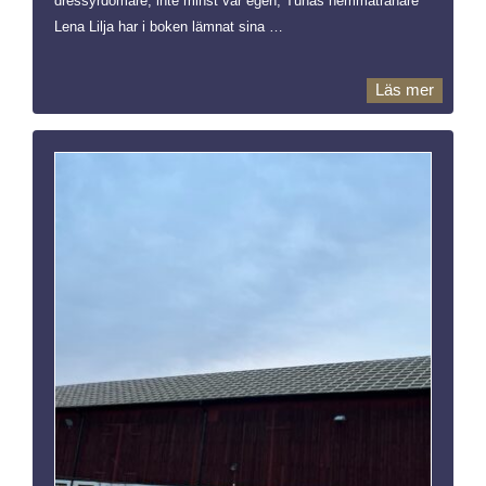
dressyrdomare, inte minst vår egen, Tunas hemmatränare
Lena Lilja har i boken lämnat sina …
Läs mer