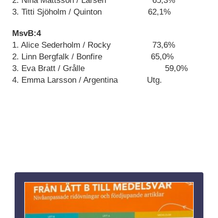
2. Nina Mattsson / Larsen 65,3%
3. Titti Sjöholm / Quinton 62,1%
MsvB:4
1. Alice Sederholm / Rocky 73,6%
2. Linn Bergfalk / Bonfire 65,0%
3. Eva Bratt / Grålle 59,0%
4. Emma Larsson / Argentina Utg.