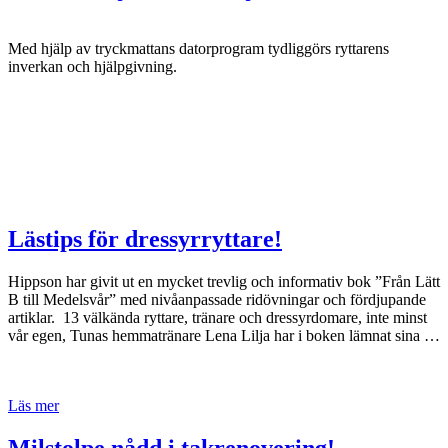
Med hjälp av tryckmattans datorprogram tydliggörs ryttarens
inverkan och hjälpgivning.
Lästips för dressyrryttare!
Hippson har givit ut en mycket trevlig och informativ bok ”Från Lätt
B till Medelsvår” med nivåanpassade ridövningar och fördjupande
artiklar. 13 välkända ryttare, tränare och dressyrdomare, inte minst
vår egen, Tunas hemmatränare Lena Lilja har i boken lämnat sina …
Läs mer
Milstolpe nådd i takrenovering!