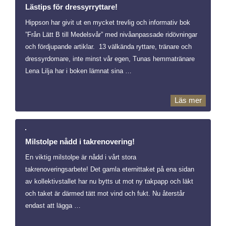
Lästips för dressyrryttare!
Hippson har givit ut en mycket trevlig och informativ bok
”Från Lätt B till Medelsvår” med nivåanpassade ridövningar
och fördjupande artiklar. 13 välkända ryttare, tränare och
dressyrdomare, inte minst vår egen, Tunas hemmatränare
Lena Lilja har i boken lämnat sina …
Läs mer
Milstolpe nådd i takrenovering!
En viktig milstolpe är nådd i vårt stora
takrenoveringsarbete! Det gamla eternittaket på ena sidan
av kollektivstallet har nu bytts ut mot ny takpapp och läkt
och taket är därmed tätt mot vind och fukt. Nu återstår
endast att lägga …