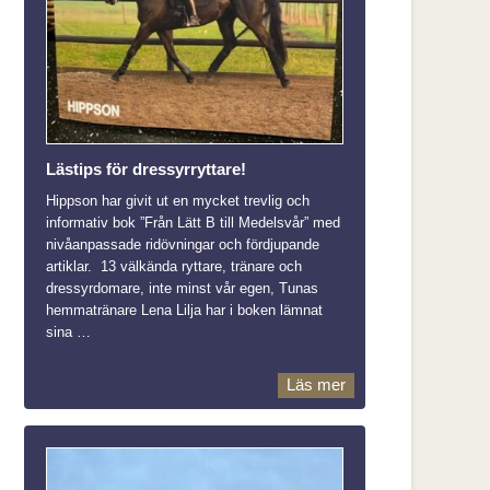
Lästips för dressyrryttare!
Hippson har givit ut en mycket trevlig och
informativ bok ”Från Lätt B till Medelsvår” med
nivåanpassade ridövningar och fördjupande
artiklar. 13 välkända ryttare, tränare och
dressyrdomare, inte minst vår egen, Tunas
hemmatränare Lena Lilja har i boken lämnat
sina …
Läs mer