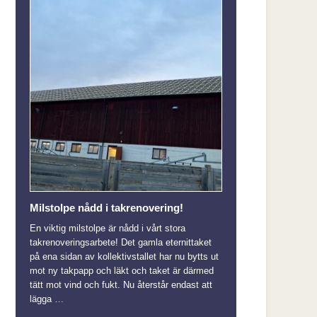
Milstolpe nådd i takrenovering!
En viktig milstolpe är nådd i vårt stora
takrenoveringsarbete! Det gamla eternittaket
på ena sidan av kollektivstallet har nu bytts ut
mot ny takpapp och läkt och taket är därmed
tätt mot vind och fukt. Nu återstår endast att
lägga …