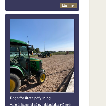
Läs mer
Dags för årets påfyllning
Varje år lägger vi på nytt ridunderlag (40 ton)