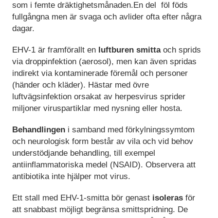
som i femte dräktighetsmånaden.En del föl föds
fullgångna men är svaga och avlider ofta efter några
dagar.
EHV-1 är framförallt en
luftburen smitta
och sprids
via droppinfektion (aerosol), men kan även spridas
indirekt via kontaminerade föremål och personer
(händer och kläder). Hästar med övre
luftvägsinfektion orsakat av herpesvirus sprider
miljoner viruspartiklar med nysning eller hosta.
Behandlingen
i samband med förkylningssymtom
och neurologisk form består av vila och vid behov
understödjande behandling, till exempel
antiinflammatoriska medel (NSAID). Observera att
antibiotika inte hjälper mot virus.
Ett stall med EHV-1-smitta bör genast
isoleras
för
att snabbast möjligt begränsa smittspridning. De