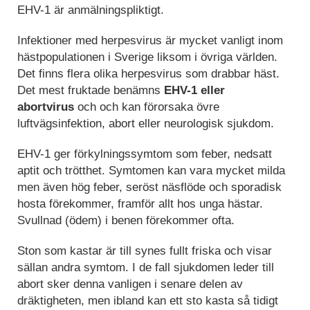
EHV-1 är anmälningspliktigt.
Infektioner med herpesvirus är mycket vanligt inom
hästpopulationen i Sverige liksom i övriga världen.
Det finns flera olika herpesvirus som drabbar häst.
Det mest fruktade benämns
EHV-1 eller
abortvirus
och och kan förorsaka övre
luftvägsinfektion, abort eller neurologisk sjukdom.
EHV-1 ger förkylningssymtom som feber, nedsatt
aptit och trötthet. Symtomen kan vara mycket milda
men även hög feber, seröst näsflöde och sporadisk
hosta förekommer, framför allt hos unga hästar.
Svullnad (ödem) i benen förekommer ofta.
Ston som kastar är till synes fullt friska och visar
sällan andra symtom. I de fall sjukdomen leder till
abort sker denna vanligen i senare delen av
dräktigheten, men ibland kan ett sto kasta så tidigt